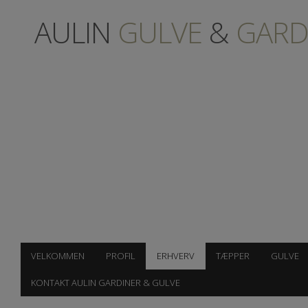
AULIN
GULVE
&
GARD
VELKOMMEN
PROFIL
ERHVERV
TÆPPER
GULVE
KONTAKT AULIN GARDINER & GULVE