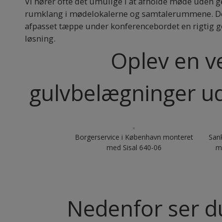
Vi hører ofte det umulige i at afholde møde uden 
rumklang i mødelokalerne og samtalerummene. Der
afpasset tæppe under konferencebordet en rigtig 
løsning.
Oplev en v
gulvbelægninger udf
Borgerservice i København monteret
Sank
med Sisal 640-06
m
Nedenfor ser du