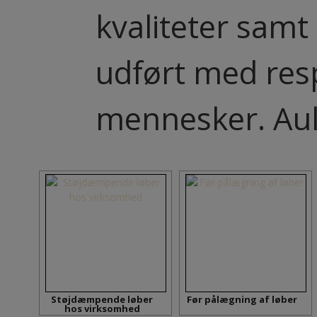
kvaliteter sam
udført med res
mennesker. Aul
Støjdæmpende løber
Før pålægning af løber
hos virksomhed