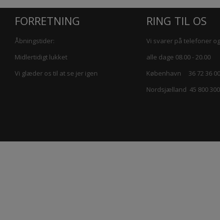
FORRETNING
RING TIL OS
Åbningstider:
Vi svarer på telefoner og
Midlertidigt lukket
alle dage 08.00 - 20.00
Vi glæder os til at se jer igen
København 36 72 36 0
Nordsjælland 45 800 300