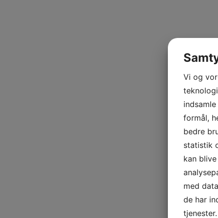
Samty
Vi og vo
teknologi
indsamle 
formål, h
bedre bru
statistik
kan bliv
analysep
med data,
de har i
tjenester