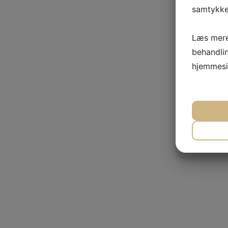
samtykke 
Læs mere
behandli
hjemmesi
NØ
MA