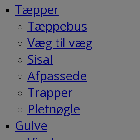
Tæpper
Tæppebus
Væg til væg
Sisal
Afpassede
Trapper
Pletnøgle
Gulve