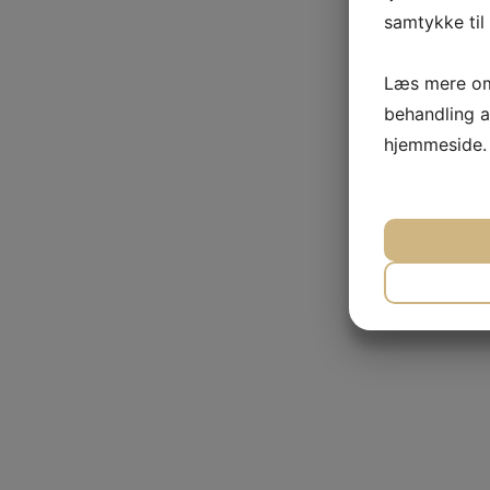
samtykke til 
Læs mere om
behandling a
hjemmeside.
JA
NØDVEN
JA
MARKE