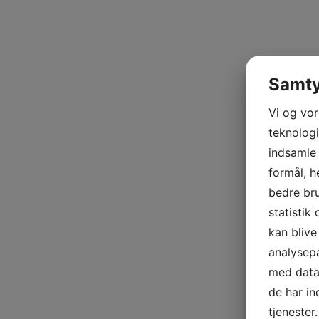
Samty
Vi og vo
teknologi
indsamle 
formål, h
bedre bru
statistik
kan bliv
analysep
med data,
de har i
tjenester