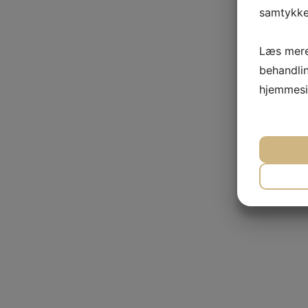
samtykke 
Læs mere
behandli
hjemmesi
NØ
MA