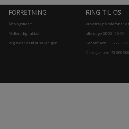
FORRETNING
RING TIL OS
Åbningstider:
Vi svarer på telefoner og
Midlertidigt lukket
alle dage 08.00 - 20.00
Vi glæder os til at se jer igen
København 36 72 36 0
Nordsjælland 45 800 300