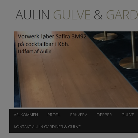
AULIN
GULVE
&
GARD
VELKOMMEN
PROFIL
ERHVERV
TÆPPER
GULVE
KONTAKT AULIN GARDINER & GULVE