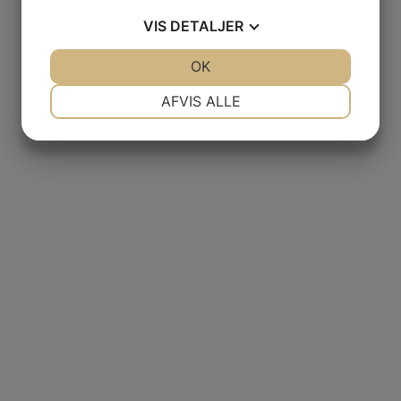
VIS
DETALJER
JA
NEJ
OK
JA
NEJ
NØDVENDIGE
PRÆFERENCER
AFVIS ALLE
JA
NEJ
JA
NEJ
MARKETING
STATISTIK