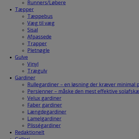
Runners/Løbere
Tæpper
Tæppebus
Væg til væg
Sisal
Afpassede
Trapper
Pletnøgle
Gulve
Vinyl
Trægulv
Gardiner
Rullegardiner – en løsning der kræver minimal 
Persienner – måske den mest effektive solafs
Velux gardiner
Faber gardiner
Længdegardiner
Lamelgardiner
Plisségardiner
Redaktionelt