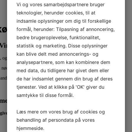
Vi og vores samarbejdspartnere bruger
teknologier, herunder cookies, til at
indsamle oplysninger om dig til forskellige
l køkkengulvet
formål, herunder: Tilpasning af annoncering,
bedre brugeroplevelse, funktionalitet,
Vinyl – et fornuftigt valg til køkkengulvet
statistik og marketing. Disse oplysninger
kan blive delt med annoncerings- og
, og stor belastning.
analysepartnere, som kan kombinere dem
en nødvendighed.
med data, du tidligere har givet dem eller
vandtæt.
de har indsamlet gennem din brug af deres
tjenester. Ved at klikke på 'OK' giver du
samtykke til disse formål.
iment.
Læs mere om vores brug af cookies og
iver pris.
behandling af persondata på vores
hjemmeside.