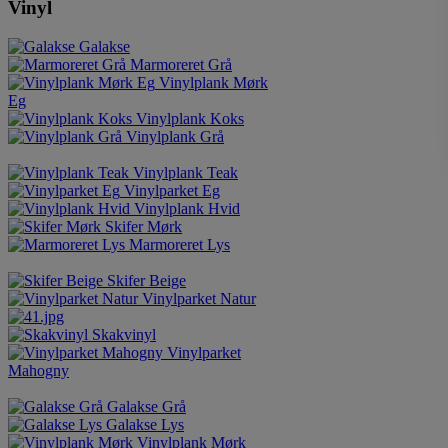
Vinyl
Galakse
Marmoreret Grå
Vinylplank Mørk
Eg
Vinylplank Koks
Vinylplank Grå
Vinylplank Teak
Vinylparket Eg
Vinylplank Hvid
Skifer Mørk
Marmoreret Lys
Skifer Beige
Vinylparket Natur
Skakvinyl
Vinylparket
Mahogny
Galakse Grå
Galakse Lys
Vinylplank Mørk