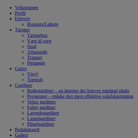
Velkommen
Profil
Erhverv
Runners/Løbere
Tæpper
Tæppebus
Væg til væg
Sisal
Afpassede
Trapper
Pletnøgle
Gulve
Vinyl
Trægulv
Gardiner
Rullegardiner – en løsning der kræver minimal plads
Persienner – måske den mest effektive solafskærmning
Velux gardiner
Faber gardiner
Længdegardiner
Lamelgardiner
Plisségardiner
Redaktionelt
Galleri